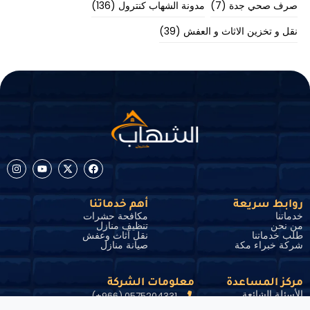
صرف صحي جدة
(7)
مدونة الشهاب كنترول
(136)
نقل و تخزين الاثاث و العفش
(39)
روابط سريعة
أهم خدماتنا
خدماتنا
مكافحة حشرات
من نحن
تنظيف منازل
طلب خدماتنا
نقل آثاث وعفش
شركة خبراء مكة
صيانة منازل
مركز المساعدة
معلومات الشركة
الأسئلة الشائعة
0575204331 (966+)
الشروط والأحكام