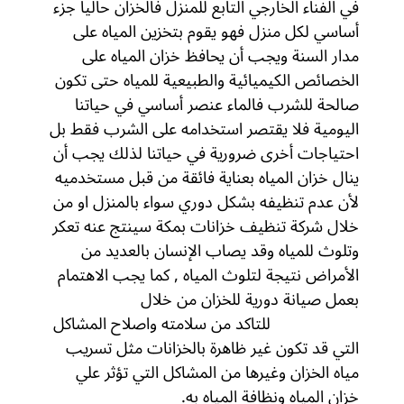
في الفناء الخارجي التابع للمنزل فالخزان حالياً جزء
أساسي لكل منزل فهو يقوم بتخزين المياه على
مدار السنة ويجب أن يحافظ خزان المياه على
الخصائص الكيميائية والطبيعية للمياه حتى تكون
صالحة للشرب فالماء عنصر أساسي في حياتنا
اليومية فلا يقتصر استخدامه على الشرب فقط بل
احتياجات أخرى ضرورية في حياتنا لذلك يجب أن
ينال خزان المياه بعناية فائقة من قبل مستخدميه
لأن عدم تنظيفه بشكل دوري سواء بالمنزل او من
خلال شركة تنظيف خزانات بمكة سينتج عنه تعكر
وتلوث للمياه وقد يصاب الإنسان بالعديد من
الأمراض نتيجة لتلوث المياه , كما يجب الاهتمام
بعمل صيانة دورية للخزان من خلال
شركة اصلاح
خزانات بجدة
للتاكد من سلامته واصلاح المشاكل
التي قد تكون غير ظاهرة بالخزانات مثل تسريب
مياه الخزان وغيرها من المشاكل التي تؤثر علي
خزان المياه ونظافة المياه به.