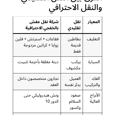
والنقل الاحترافي
المعيار
نقل
شركة نقل عفش
تقليدي
بالخفجي الاحترافية
التغليف
بطاطين
فقاعات + استرتش + فلين
قديمة
زوايا + كراتين مزدوجة
فقط
السيارة
بيكب
دينة مغلقة بأحزمة تثبيت
مكشوف
الفك
العميل
نجارون متخصصون داخل
والتركيب
يدبّر نفسه
العقد
الأبراج
صعود
ونش هيدروليكي حتى
العالية
السلالم
الدور 10
وكسور