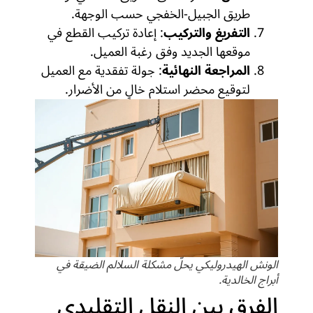
طريق الجبيل-الخفجي حسب الوجهة.
التفريغ والتركيب
: إعادة تركيب القطع في
موقعها الجديد وفق رغبة العميل.
المراجعة النهائية
: جولة تفقدية مع العميل
لتوقيع محضر استلام خالٍ من الأضرار.
الونش الهيدروليكي يحلّ مشكلة السلالم الضيقة في
أبراج الخالدية.
الفرق بين النقل التقليدي