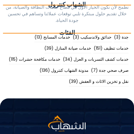
الشهاب كنترول
نطمح لأن نكون الخيار الأول في قطاع خدمات النظافة والصيانة، من
خلال تقديم حلول مبتكرة تلبي توقعات عملائنا وتساهم في تحسين
جودة الحياة.
الفئات
جدة
(3)
حدائق ولاندسكيب
(3)
خدمات المسابح
(13)
خدمات تنظيف
(151)
خدمات صيانة المنازل
(39)
خدمات كشف التسربات و العزل
(34)
خدمات مكافحة حشرات
(115)
صرف صحي جدة
(7)
مدونة الشهاب كنترول
(136)
نقل و تخزين الاثاث و العفش
(39)