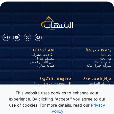
روابط سريعة
أهم خدماتنا
خدماتنا
مكافحة حشرات
من نحن
تنظيف منازل
طلب خدماتنا
نقل آثاث وعفش
شركة خبراء مكة
صيانة منازل
مركز المساعدة
معلومات الشركة
الأسئلة الشائعة
0575204331 (966+)
الشروط والأحكام
سياسة الخصوصية
info@shehab-control.net
This website uses cookies to enhance your
وظائف
مكة المكرمة، 3667 شارع ابراهيم الجفالي,
experience. By clicking "Accept," you agree to our
24372
use of cookies. For more details, read our
Privacy
.
Policy