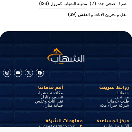
صرف صحي جدة
(7)
مدونة الشهاب كنترول
(136)
نقل و تخزين الاثاث و العفش
(39)
روابط سريعة
أهم خدماتنا
خدماتنا
مكافحة حشرات
من نحن
تنظيف منازل
طلب خدماتنا
نقل آثاث وعفش
شركة خبراء مكة
صيانة منازل
مركز المساعدة
معلومات الشركة
الأسئلة الشائعة
0575204331 (966+)
الشروط والأحكام