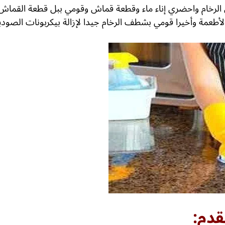
 الرخام واحضري إناء ماء وقطعة قماش وقومي ببل قطعة القماش 
ع الأطعمة وأخيرا قومي بشطف الرخام جيدا لإزالة بيكربونات الص