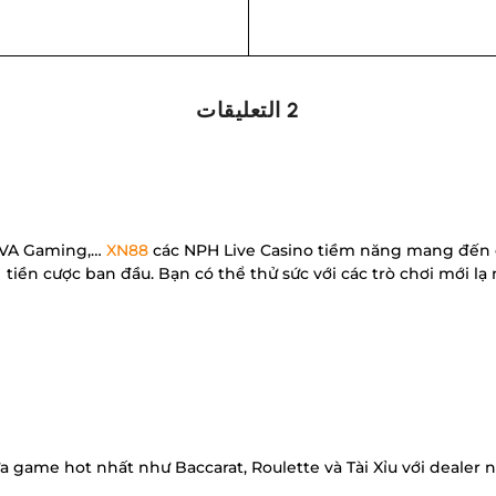
2 التعليقات
VIVA Gaming,…
XN88
các NPH Live Casino tiềm năng mang đến c
tiền cược ban đầu. Bạn có thể thử sức với các trò chơi mới l
 game hot nhất như Baccarat, Roulette và Tài Xỉu với dealer 