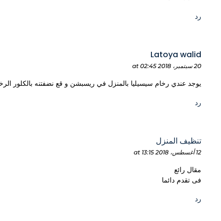
رد
Latoya walid
20 سبتمبر، 2018 at 02:45
يوجد عندي رخام سيسيليا بالمنزل في ريسبشن و قع نضفتنه بالكلور الرخا
رد
تنظيف المنزل
12 أغسطس، 2018 at 13:15
مقال رائع
فى تقدم دائما
رد