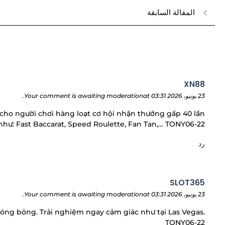
المقالة السابقة
XN88
23 يونيو، 2026 at 03:31
Your comment is awaiting moderation.
ho người chơi hàng loạt cơ hội nhận thưởng gấp 40 lần
ạ như: Fast Baccarat, Speed Roulette, Fan Tan,… TONY06-22
رد
SLOT365
23 يونيو، 2026 at 03:31
Your comment is awaiting moderation.
nóng bỏng. Trải nghiệm ngay cảm giác như tại Las Vegas.
TONY06-22