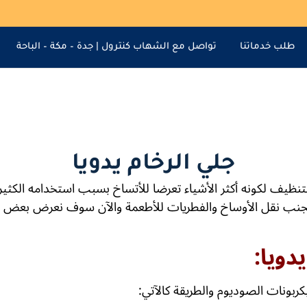
طلب خدماتنا
تواصل مع الشهاب كنترول | جدة – مكة – الباحة
جلي الرخام يدويا
لتنظيف لكونه أكثر الأشياء تعرضا للأتساخ بسبب استخدامه الكثير
تجنب نقل الأوساخ والفطريات للأطعمة والآن سوف نعرض بعض ا
ربونات الصوديوم والطريقة كالآتي: