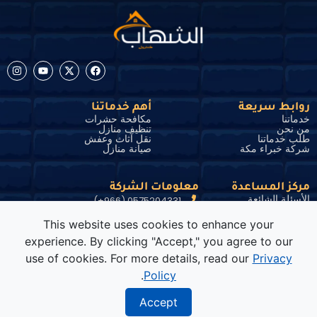
روابط سريعة
أهم خدماتنا
خدماتنا
مكافحة حشرات
من نحن
تنظيف منازل
طلب خدماتنا
نقل آثاث وعفش
شركة خبراء مكة
صيانة منازل
مركز المساعدة
معلومات الشركة
الأسئلة الشائعة
0575204331 (966+)
الشروط والأحكام
سياسة الخصوصية
info@shehab-control.net
This website uses cookies to enhance your
وظائف
مكة المكرمة، 3667 شارع ابراهيم الجفالي,
experience. By clicking "Accept," you agree to our
24372
use of cookies. For more details, read our
Privacy
.
Policy
0575204331
كافة الحقوق محفوظة © لشركة
الشهاب كنترول
2004 – 2026
Accept