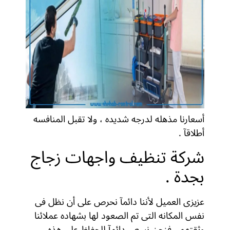
أسعارنا مذهله لدرجه شديده ، ولا تقبل المنافسه
أطلاقآ .
شركة تنظيف واجهات زجاج
بجدة .
عزيزى العميل لأننا دائمآ نحرص على أن نظل فى
نفس المكانه التى تم الصعود لها بشهاده عملائنا
وثقتهم ، فنحن نسعى دائمآ للحفاظ على هذه