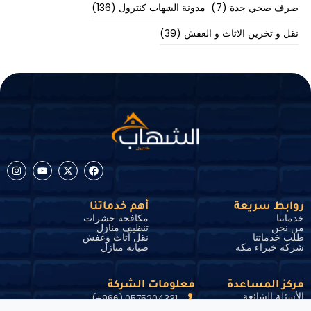
صرف صحي جدة
(7)
مدونة الشهاب كنترول
(136)
نقل و تخزين الاثاث و العفش
(39)
روابط سريعة
أهم خدماتنا
خدماتنا
مكافحة حشرات
من نحن
تنظيف منازل
طلب خدماتنا
نقل آثاث وعفش
شركة خبراء مكة
صيانة منازل
مركز المساعدة
معلومات الشركة
الأسئلة الشائعة
0575204331 (966+)
الشروط والأحكام