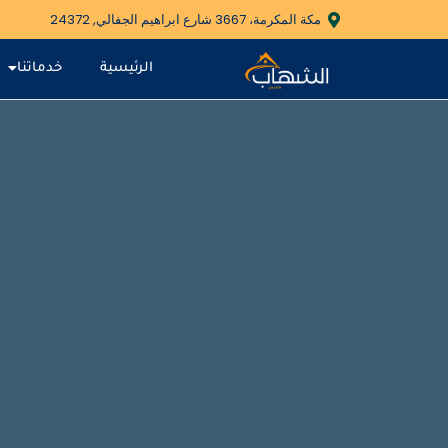
مكة المكرمة، 3667 شارع ابراهيم الجفالي, 24372
الرئيسية
خدماتنا