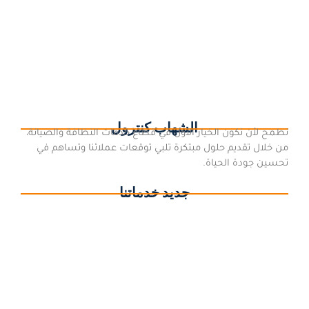
أضرار حشرة اليعسوب
16 مايو، 2018
/
أضرار حشرة اليعسوب أضرار حشرة اليعسوب , حشرة اليعسوب حشرة
مفترسة وغشائية الأجنحة لها زوجان من الأجنحة الكثيرة التعرق لها ستة
أرجل ، رأسها كبيرة والعيوم المركبة كبيرتان وجسمها مطاول،...
اقرأ المزيد
الشهاب كنترول
نطمح لأن نكون الخيار الأول في قطاع خدمات النظافة والصيانة،
من خلال تقديم حلول مبتكرة تلبي توقعات عملائنا وتساهم في
تحسين جودة الحياة.
جديد خدماتنا