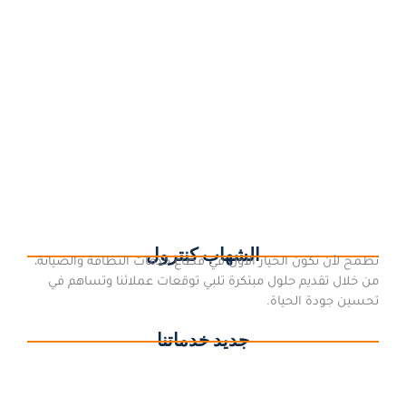
شركة تنظيف كنب بالخفجي
8 يناير، 2024
/
الكنب من اساسيات أي منزل فهو مكان الراحة والإسترخاء الذي يجمع
كل أفراد الأسرة، وبالتالي يكون الكنب القطعة الأكثر تعرضاً للأوساخ
والبقع في المنزل، ولذبك نجد الكثير من الأشخاص يختارون...
اقرأ المزيد
الشهاب كنترول
نطمح لأن نكون الخيار الأول في قطاع خدمات النظافة والصيانة،
من خلال تقديم حلول مبتكرة تلبي توقعات عملائنا وتساهم في
تحسين جودة الحياة.
جديد خدماتنا