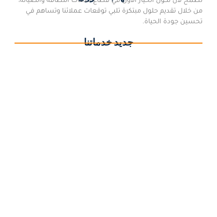
نطمح لأن نكون الخيار الأول في قطاع خدمات النظافة والصيانة،
من خلال تقديم حلول مبتكرة تلبي توقعات عملائنا وتساهم في
تحسين جودة الحياة.
جديد خدماتنا
شركة تنظيف بالعقيق | تنظيف منازل وفلل ومفروشات
وخزانات