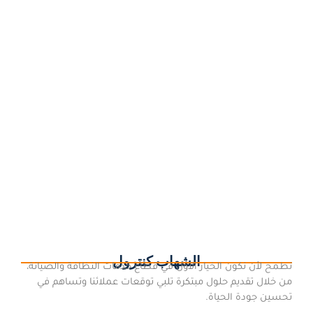
شركة رش مبيدات بالمدينة المنورة
15 سبتمبر، 2018
/
الحشرات مشكلة العصر و التي أصبحت منتشرة في المدينة المنورة
بشكل دعا شركة الشهاب كنترول لتقديم خدمات رش المبيدات بالمدينة
المنورة بأفضل المبيدات الحشرية التي تخلصك بشكل تام و نهائي...
اقرأ المزيد
الشهاب كنترول
نطمح لأن نكون الخيار الأول في قطاع خدمات النظافة والصيانة،
من خلال تقديم حلول مبتكرة تلبي توقعات عملائنا وتساهم في
تحسين جودة الحياة.