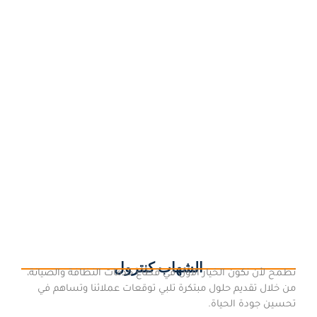
شركة مكافحة البق بالقنفذة
14 مارس، 2023
/
ارخص شركة مكافحة البق بالقنفذة شركة مكافحة البق بالقنفذة
تتشرف بأن تقدم لكل عملائها جميع خدمات مكافحة البق المنزلي و ابادة
البق باستخدام افضل مبيد حشري يخلصكم من اضرار حشرة...
اقرأ المزيد
الشهاب كنترول
نطمح لأن نكون الخيار الأول في قطاع خدمات النظافة والصيانة،
من خلال تقديم حلول مبتكرة تلبي توقعات عملائنا وتساهم في
تحسين جودة الحياة.