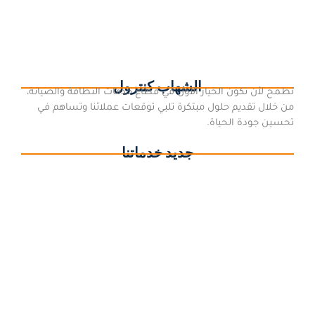
النسيم جدة متخصصة في اعمال السباكة وخدمات تصليح السباكة، فهي
افضل شركة سباكة في حي النسيم جدة يمكن الاعتماد عليها لشمولية
خدماتها...
اقرأ المزيد
الشهاب كنترول
نطمح لأن نكون الخيار الأول في قطاع خدمات النظافة والصيانة،
من خلال تقديم حلول مبتكرة تلبي توقعات عملائنا وتساهم في
تحسين جودة الحياة.
جديد خدماتنا