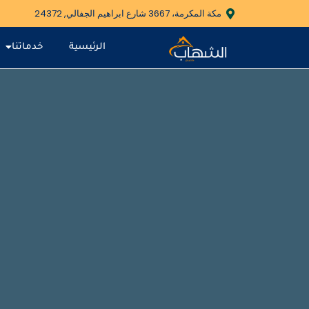
مكة المكرمة، 3667 شارع ابراهيم الجفالي, 24372
الرئيسية
خدماتنا