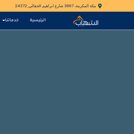
مكة المكرمة، 3667 شارع ابراهيم الجفالي, 24372
الرئيسية
خدماتنا